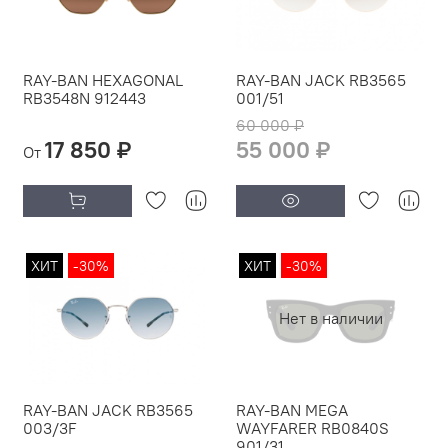
RAY-BAN HEXAGONAL
RAY-BAN JACK RB3565
RB3548N 912443
001/51
60 000 ₽
17 850 ₽
55 000 ₽
От
ХИТ
-30%
ХИТ
-30%
Нет в наличии
RAY-BAN JACK RB3565
RAY-BAN MEGA
003/3F
WAYFARER RB0840S
901/31