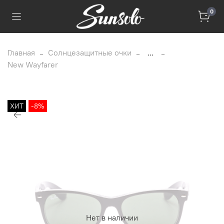
0
Главная
Солнцезащитные очки
...
New Wayfarer
ХИТ
-8%
Нет в наличии