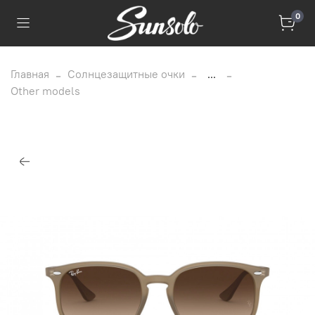
0
Главная
Солнцезащитные очки
...
Other models