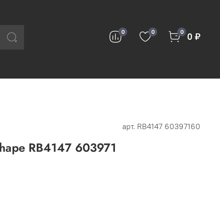
0
0
0
0 ₽
арт.
RB4147 60397160
Shape RB4147 603971