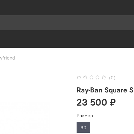
yfriend
(0)
Ray-Ban Square 
23 500 ₽
Размер
60