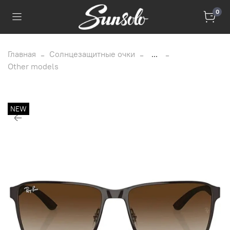
0
Главная
Солнцезащитные очки
...
Other models
NEW