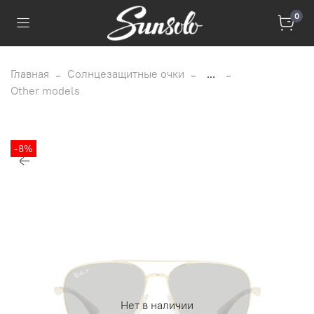
0
Главная
Солнцезащитные очки
...
Other models
-8%
Нет в наличии