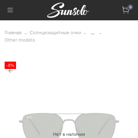
0
Главная
Солнцезащитные очки
...
Other models
-8%
Нет в наличии