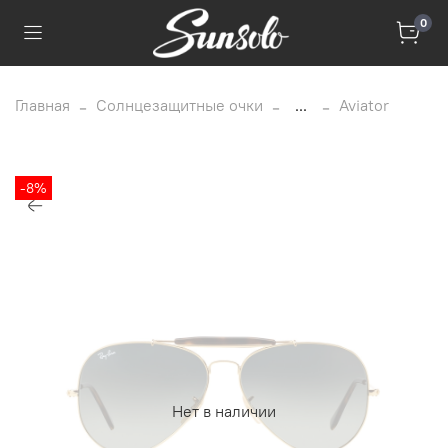
0
Главная
Солнцезащитные очки
...
Aviator
-8%
Нет в наличии