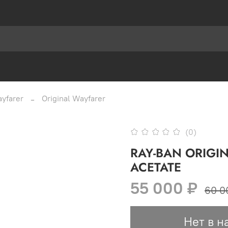
yfarer
Original Wayfarer
(0)
RAY-BAN ORIGIN
ACETATE
55 000 ₽
60 0
Нет в н