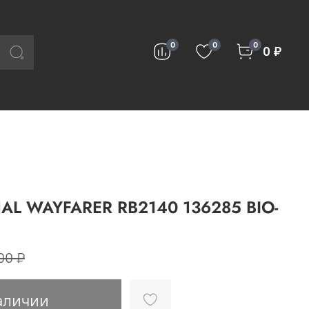
0
0
0
0 ₽
AL WAYFARER RB2140 136285 BIO-
00 ₽
аличии