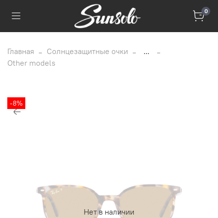
0
Главная
Солнцезащитные очки
...
Other models
-8%
Нет в наличии