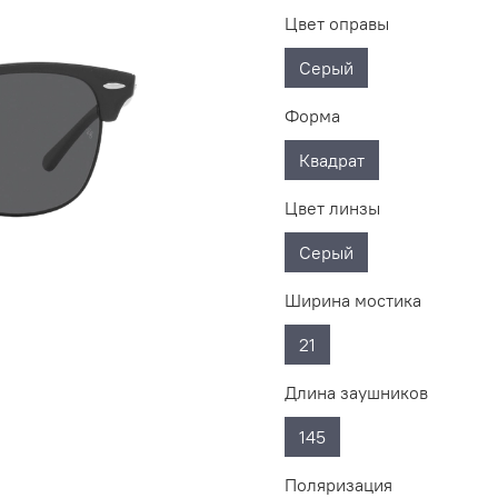
Цвет оправы
Серый
Форма
Квадрат
Цвет линзы
Серый
Ширина мостика
21
Длина заушников
145
Поляризация