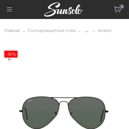
0
Главная
Солнцезащитные очки
...
Aviator
-30%